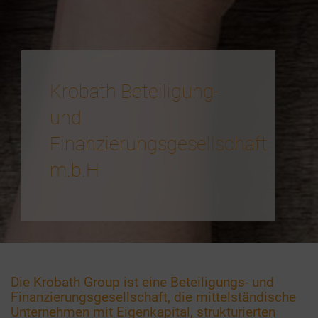
Krobath Beteiligung-
und
Finanzierungsgesellschaft
m.b.H
Die Krobath Group ist eine Beteiligungs- und
Finanzierungsgesellschaft, die mittelständische
Unternehmen mit Eigenkapital, strukturierten